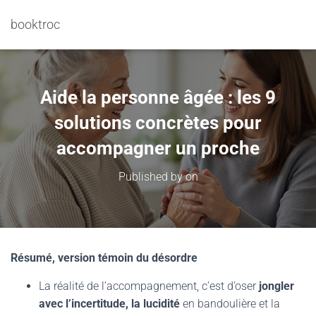
booktroc
Aide la personne âgée : les 9
solutions concrètes pour
accompagner un proche
Published by
on
Résumé, version témoin du désordre
La réalité de l’accompagnement, c’est d’oser
jongler
avec l’incertitude, la lucidité
en bandoulière et la