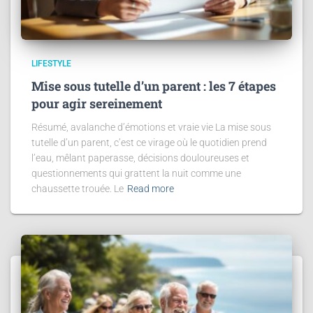
LIFESTYLE
Mise sous tutelle d’un parent : les 7 étapes
pour agir sereinement
Résumé, avalanche d’émotions et vraie vie La mise sous
tutelle d’un parent, c’est ce virage où le quotidien prend
l’eau, mêlant paperasse, décisions douloureuses et
questionnements qui grattent la nuit comme une
chaussette trouée. Le
Read more