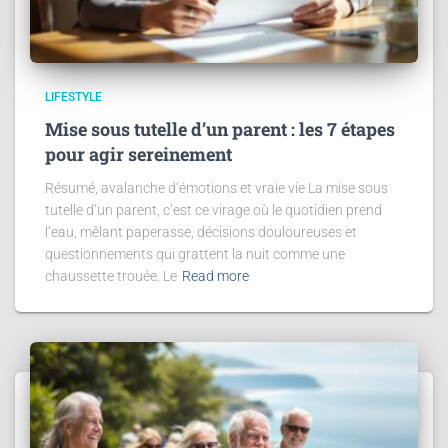
LIFESTYLE
Mise sous tutelle d’un parent : les 7 étapes
pour agir sereinement
Résumé, avalanche d’émotions et vraie vie La mise sous
tutelle d’un parent, c’est ce virage où le quotidien prend
l’eau, mêlant paperasse, décisions douloureuses et
questionnements qui grattent la nuit comme une
chaussette trouée. Le
Read more