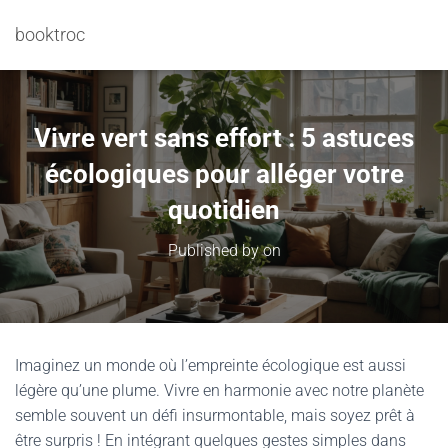
booktroc
Vivre vert sans effort : 5 astuces
écologiques pour alléger votre
quotidien
Published by
on
Imaginez un monde où l’empreinte écologique est aussi
légère qu’une plume. Vivre en harmonie avec notre planète
semble souvent un défi insurmontable, mais soyez prêt à
être surpris ! En intégrant quelques gestes simples dans