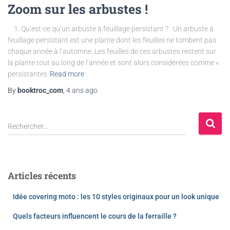
Zoom sur les arbustes !
1. Qu’est-ce qu’un arbuste à feuillage persistant ? Un arbuste à
feuillage persistant est une plante dont les feuilles ne tombent pas
chaque année à l’automne. Les feuilles de ces arbustes restent sur
la plante tout au long de l’année et sont alors considérées comme «
persistantes
Read more
By
booktroc_com
,
4 ans
ago
Rechercher…
Articles récents
Idée covering moto : les 10 styles originaux pour un look unique
Quels facteurs influencent le cours de la ferraille ?