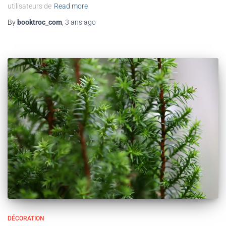
utilisateurs de
Read more
By
booktroc_com
,
3 ans
ago
DÉCORATION