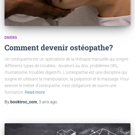
DIVERS
Comment devenir ostéopathe?
Un ostéopathe est un spécialiste de la thérapie manuelle qui soigne
différents types de troubles : douleurs au dos, problèmes ORL,
rhumatisme, troubles digestifs. L’ostéopathie est une discipline qui
soigne en utilisant la manipulation, la palpation et le massage. Pour
exercer le métier d’ostéopathe, il est obligatoire de suivre une
formation
Read more
By
booktroc_com
,
3 ans
ago