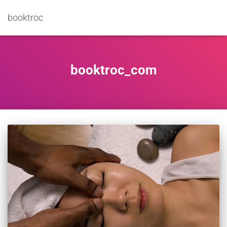
booktroc
booktroc_com